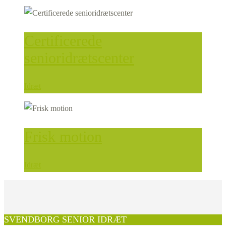
Certificerede
senioridrætscenter
Idræt
Frisk motion
Idræt
SVENDBORG SENIOR IDRÆT