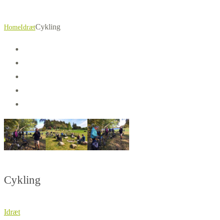
Cykling
Home
Idræt
Cykling
Idræt