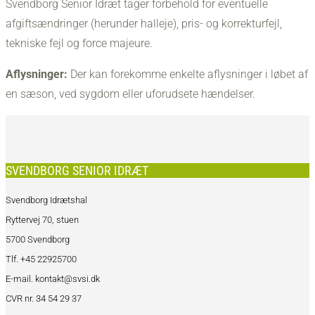
Svendborg Senior Idræt tager forbehold for eventuelle
afgiftsændringer (herunder halleje), pris- og korrekturfejl,
tekniske fejl og force majeure.
Aflysninger:
Der kan forekomme enkelte aflysninger i løbet af
en sæson, ved sygdom eller uforudsete hændelser.
SVENDBORG SENIOR IDRÆT
Svendborg Idrætshal
Ryttervej 70, stuen
5700 Svendborg
Tlf. +45 22925700
E-mail. kontakt@svsi.dk
CVR nr. 34 54 29 37