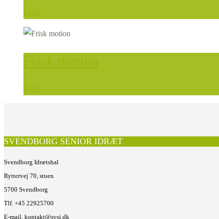
Idræt
Frisk motion
Idræt
SVENDBORG SENIOR IDRÆT
Svendborg Idrætshal
Ryttervej 70, stuen
5700 Svendborg
Tlf. +45 22925700
E-mail. kontakt@svsi.dk