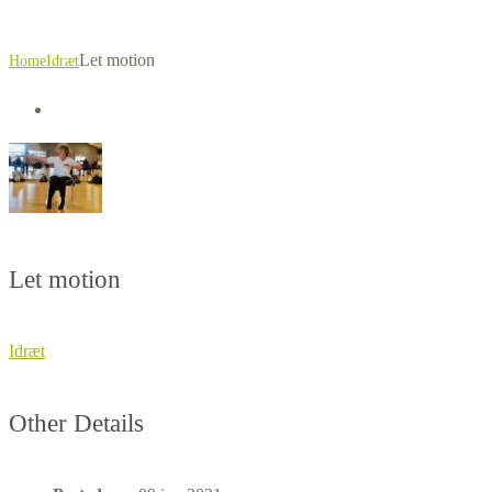
Let motion
Home
Idræt
Let motion
Idræt
Other Details