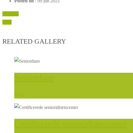
Posted on
: 09 jun 2021
Previous
Next
RELATED GALLERY
Seniordans
Idræt
Certificerede senioridrætscenter