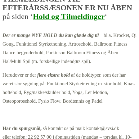
EFTERÅRSSÆSONEN ER NU ÅBEN
på siden ‘
Hold og Tilmeldinger
‘
Der er mange NYE HOLD du kan glæde dig til
– bl.a. Krocket, Qi
Gong, Funktionel Styrketræning, Artrosehold, Ballroom Fitness
Dance begynderhold, Parkinson Ballroom Fitness og Åben
Hal/Multi Spil (m. forskellige indendørs spil).
Herudover er der
flere ekstra hold
af de holdtyper, som der har
været stor søgning på: Funktionel Styrketræning m. stor bold, Knæ-
hoftehold, Ryg/nakke/skulder hold, Yoga, Let Motion,
Osteoporosehold, Fysio Flow, Bordtennis og Padel.
Har du spørgsmål,
så kontakt os på mail: kontakt@svsi.dk
eller telefon: 22 92 57 00 i åbningstiden (mandag – torsdag kl. 10-