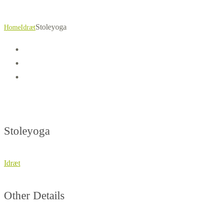
Stoleyoga
Home
Idræt
Stoleyoga
Idræt
Other Details