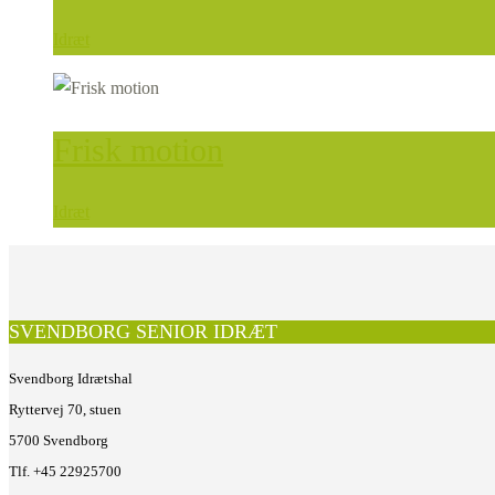
Idræt
Frisk motion
Idræt
SVENDBORG SENIOR IDRÆT
Svendborg Idrætshal
Ryttervej 70, stuen
5700 Svendborg
Tlf. +45 22925700