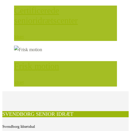
Certificerede
senioridrætscenter
Idræt
Frisk motion
Idræt
SVENDBORG SENIOR IDRÆT
Svendborg Idrætshal