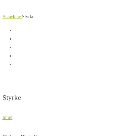
Styrke
Home
Idræt
Styrke
Idræt