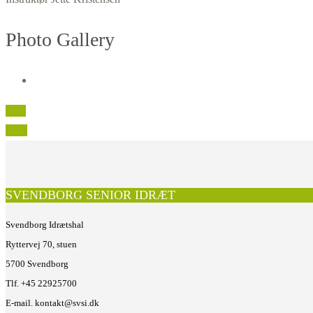
Photo Gallery
Prev
Next
SVENDBORG SENIOR IDRÆT
Svendborg Idrætshal
Ryttervej 70, stuen
5700 Svendborg
Tlf. +45 22925700
E-mail. kontakt@svsi.dk