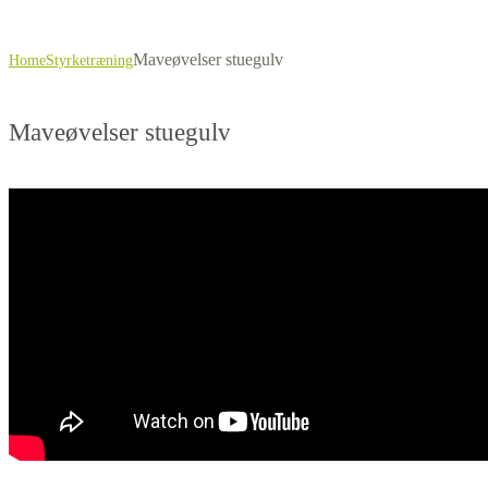
Maveøvelser stuegulv
Home
Styrketræning
Maveøvelser stuegulv