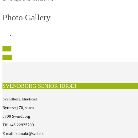
Photo Gallery
Prev
Next
SVENDBORG SENIOR IDRÆT
Svendborg Idrætshal
Ryttervej 70, stuen
5700 Svendborg
Tlf. +45 22925700
E-mail. kontakt@svsi.dk