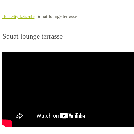
Squat-lounge terrasse
Home
Styrketræning
Squat-lounge terrasse