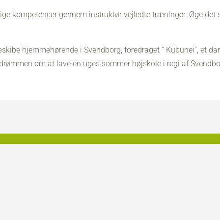
ige kompetencer gennem instruktør vejledte træninger. Øge det
 træskibe hjemmehørende i Svendborg, foredraget “ Kubunei”, et da
or drømmen om at lave en uges sommer højskole i regi af Svendbo